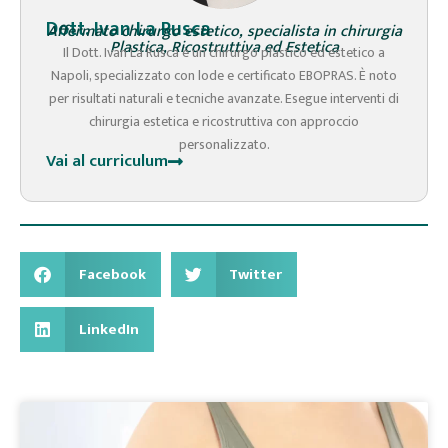
Dott. Ivan La Rusca
Affermato chirurgo estetico, specialista in chirurgia
Plastica, Ricostruttiva ed Estetica
Il Dott. Ivan La Rusca è un chirurgo plastico ed estetico a
Napoli, specializzato con lode e certificato EBOPRAS. È noto
per risultati naturali e tecniche avanzate. Esegue interventi di
chirurgia estetica e ricostruttiva con approccio
personalizzato.
Vai al curriculum
Facebook
Twitter
LinkedIn